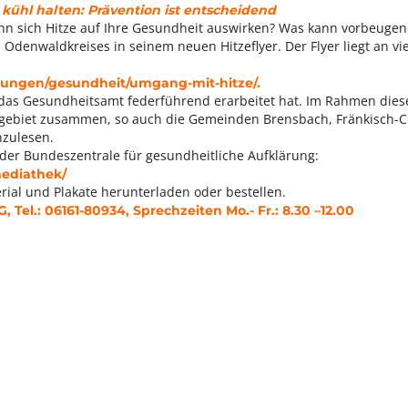
kühl halten: Prävention ist entscheidend
nn sich Hitze auf Ihre Gesundheit auswirken? Was kann vorbeugen
denwaldkreises in seinem neuen Hitzeflyer. Der Flyer liegt an viel
stungen/gesundheit/umgang-mit-hitze/
.
en das Gesundheitsamt federführend erarbeitet hat. Im Rahmen diese
eisgebiet zusammen, so auch die Gemeinden Brensbach, Fränkisch-
hzulesen.
der Bundeszentrale für gesundheitliche Aufklärung:
ediathek/
rial und Plakate herunterladen oder bestellen.
el.: 06161-80934, Sprechzeiten Mo.- Fr.: 8.30 –12.00